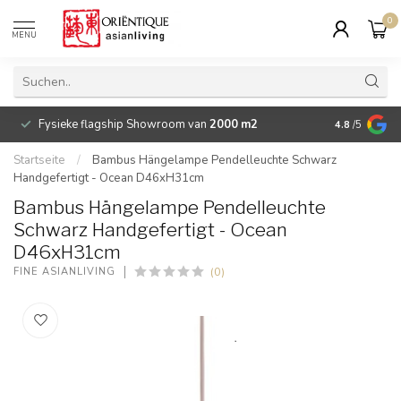
0
MENU
Fysieke flagship Showroom van
2000 m2
Betaalbare 
4.8
/5
Startseite
/
Bambus Hängelampe Pendelleuchte Schwarz
Handgefertigt - Ocean D46xH31cm
Bambus Hängelampe Pendelleuchte
Schwarz Handgefertigt - Ocean
D46xH31cm
(0)
FINE ASIANLIVING