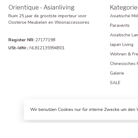
Orientique - Asianliving
Kategorie
Ruim 25 jaar de grootste importeur voor
Asiatische Mö
Oosterse Meubelen en Woonaccessoires
Paravents
Asiatische L
Register NR:
27177198
Japan Living
USt-IdNr.:
NL812135994B01
Wohnen & Frei
Chinesisches 
Galerie
SALE
Wir benutzen Cookies nur für interne Zwecke um den 