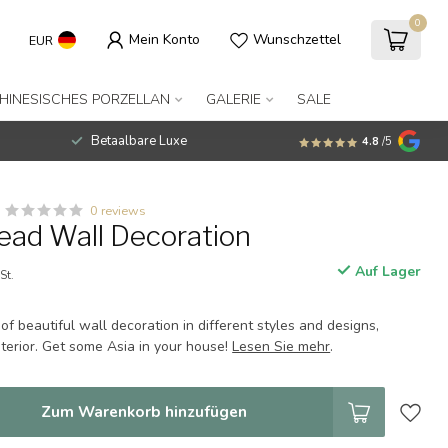
0
Mein Konto
Wunschzettel
EUR
HINESISCHES PORZELLAN
GALERIE
SALE
Betaalbare Luxe
4.8
/5
0 reviews
ad Wall Decoration
Auf Lager
St.
 of beautiful wall decoration in different styles and designs,
interior. Get some Asia in your house!
Lesen Sie mehr
.
Zum Warenkorb hinzufügen