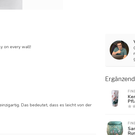
y on every wall!
Ergänzend
FIN
Ke
Pf
nzigartig. Das bedeutet, dass es leicht von der
FIN
Sa
Ru