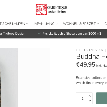
TISCHE LAMPEN
JAPAN LIVING
WOHNEN & FREIZEIT
C
r Tijdloos Design
Fysieke flagship Showroom van
2000 m2
FINE ASIANLIVING
Buddha He
€49,95
Inkl. Mw
Extensive collection
which fits in every 