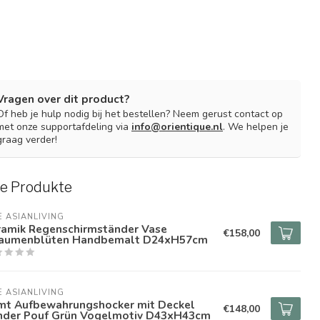
Vragen over dit product?
Of heb je hulp nodig bij het bestellen? Neem gerust contact op
met onze supportafdeling via
info@orientique.nl
. We helpen je
graag verder!
e Produkte
E ASIANLIVING
ramik Regenschirmständer Vase
€158,00
laumenblüten Handbemalt D24xH57cm
E ASIANLIVING
mt Aufbewahrungshocker mit Deckel
€148,00
nder Pouf Grün Vogelmotiv D43xH43cm