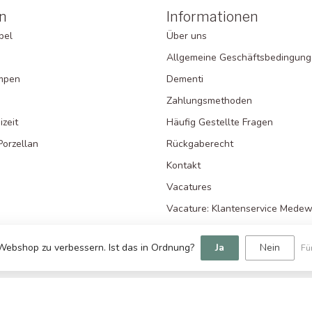
n
Informationen
bel
Über uns
Allgemeine Geschäftsbedingun
ampen
Dementi
Zahlungsmethoden
zeit
Häufig Gestellte Fragen
Porzellan
Rückgaberecht
Kontakt
Vacatures
Vacature: Klantenservice Medew
Vacature: Orderpicker
Webshop zu verbessern. Ist das in Ordnung?
Ja
Nein
Fü