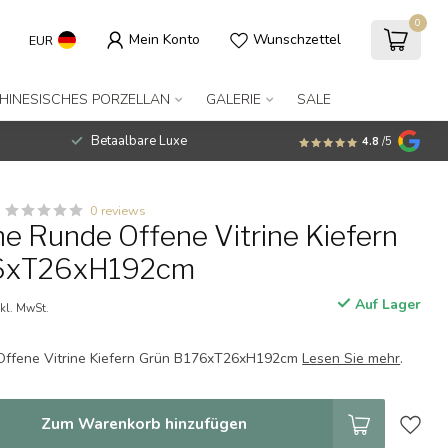
0
Mein Konto
Wunschzettel
EUR
HINESISCHES PORZELLAN
GALERIE
SALE
Betaalbare Luxe
4.8
/5
0 reviews
he Runde Offene Vitrine Kiefern
76xT26xH192cm
Auf Lager
nkl. MwSt.
Offene Vitrine Kiefern Grün B176xT26xH192cm
Lesen Sie mehr
.
Zum Warenkorb hinzufügen