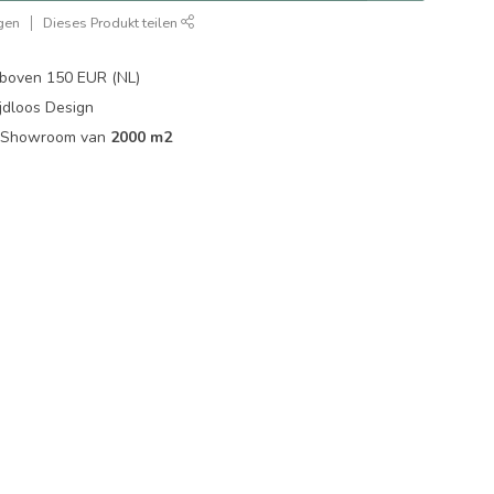
gen
Dieses Produkt teilen
boven 150 EUR (NL)
jdloos Design
ip Showroom van
2000 m2