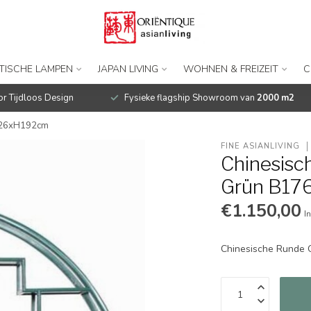
TISCHE LAMPEN
JAPAN LIVING
WOHNEN & FREIZEIT
C
r Tijdloos Design
Fysieke flagship Showroom van
2000 m2
xT26xH192cm
FINE ASIANLIVING
Chinesisc
Grün B1
€1.150,00
I
Chinesische Runde 