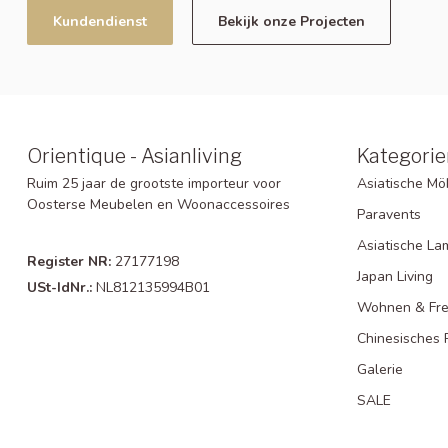
Kundendienst
Bekijk onze Projecten
Orientique - Asianliving
Kategorie
Ruim 25 jaar de grootste importeur voor
Asiatische Mö
Oosterse Meubelen en Woonaccessoires
Paravents
Asiatische L
Register NR:
27177198
Japan Living
USt-IdNr.:
NL812135994B01
Wohnen & Frei
Chinesisches 
Galerie
SALE