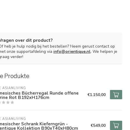
Vragen over dit product?
Of heb je hulp nodig bij het bestellen? Neem gerust contact op
met onze supportafdeling via
info@orientique.nl
. We helpen je
graag verder!
e Produkte
E ASIANLIVING
nesisches Bücherregal Runde offene
€1.150,00
trine Rot B192xH176cm
E ASIANLIVING
nesischer Schrank Kieferngrün -
€549,00
ientique Kollektion B90xT40xH80cm