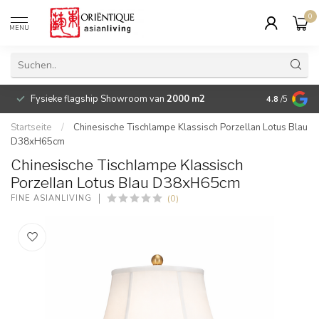
0
MENU
Fysieke flagship Showroom van
2000 m2
Betaalbare 
4.8
/5
Startseite
/
Chinesische Tischlampe Klassisch Porzellan Lotus Blau
D38xH65cm
Chinesische Tischlampe Klassisch
Porzellan Lotus Blau D38xH65cm
(0)
FINE ASIANLIVING