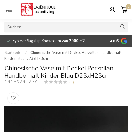
0
MENU
Fysieke flagship Showroom van
2000 m2
Betaalbare 
4.8
/5
Startseite
/
Chinesische Vase mit Deckel Porzellan Handbemalt
Kinder Blau D23xH23cm
Chinesische Vase mit Deckel Porzellan
Handbemalt Kinder Blau D23xH23cm
(0)
FINE ASIANLIVING