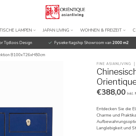
TISCHE LAMPEN
JAPAN LIVING
WOHNEN & FREIZEIT
C
r Tijdloos Design
Fysieke flagship Showroom van
2000 m2
ollektion B100xT26xH80cm
FINE ASIANLIVING
Chinesisc
Orientiq
€388,00
Inkl.
Entdecken Sie die E
Charme und Praktika
Aufbewahrungsoptio
Langlebigkeit und St