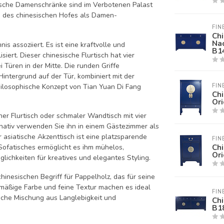
ische Damenschränke sind im Verbotenen Palast
n des chinesischen Hofes als Damen-
FIN
Ch
Nac
s assoziiert. Es ist eine kraftvolle und
B1
isiert. Dieser
chinesische Flurtisch
hat vier
Türen in der Mitte. Die runden Griffe
intergrund auf der Tür, kombiniert mit der
philosophische Konzept von Tian Yuan Di Fang
FIN
Chi
Or
her Flurtisch
oder schmaler
Wandtisch
mit vier
rnativ verwenden Sie ihn in einem Gästezimmer als
r
asiatische Akzenttisch
ist eine platzsparende
FIN
Chi
Sofatisches
ermöglicht es ihm mühelos,
Or
lichkeiten für kreatives und elegantes Styling.
inesischen Begriff für Pappelholz, das für seine
ichmäßige Farbe und feine Textur machen es ideal
FIN
che Mischung aus Langlebigkeit und
Chi
B1