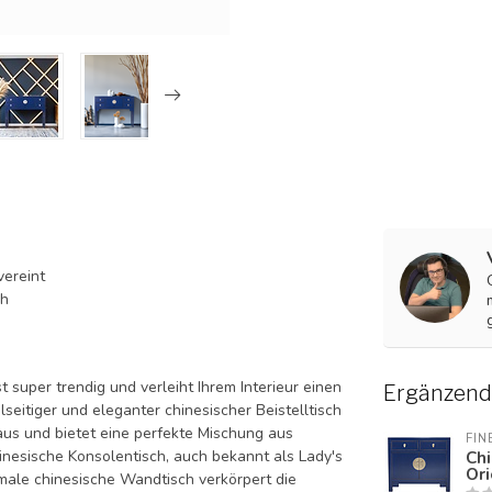
vereint
ch
t super trendig und verleiht Ihrem Interieur einen
Ergänzend
lseitiger und eleganter
chinesischer Beistelltisch
aus und bietet eine perfekte Mischung aus
FIN
inesische Konsolentisch
, auch bekannt als Lady's
Chi
Or
chmale chinesische Wandtisch verkörpert die