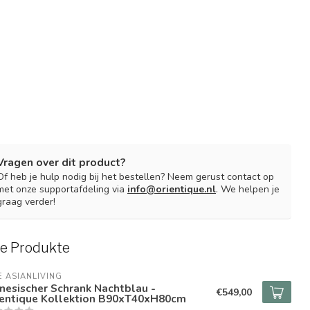
Vragen over dit product?
Of heb je hulp nodig bij het bestellen? Neem gerust contact op
met onze supportafdeling via
info@orientique.nl
. We helpen je
graag verder!
e Produkte
E ASIANLIVING
nesischer Schrank Nachtblau -
€549,00
ientique Kollektion B90xT40xH80cm