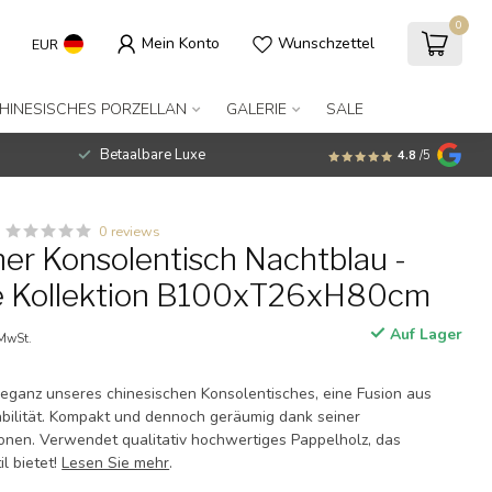
0
Mein Konto
Wunschzettel
EUR
HINESISCHES PORZELLAN
GALERIE
SALE
Betaalbare Luxe
4.8
/5
0 reviews
her Konsolentisch Nachtblau -
ue Kollektion B100xT26xH80cm
Auf Lager
 MwSt.
leganz unseres chinesischen Konsolentisches, eine Fusion aus
bilität. Kompakt und dennoch geräumig dank seiner
nen. Verwendet qualitativ hochwertiges Pappelholz, das
il bietet!
Lesen Sie mehr
.