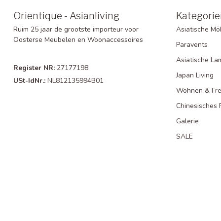
Orientique - Asianliving
Kategorie
Ruim 25 jaar de grootste importeur voor
Asiatische Mö
Oosterse Meubelen en Woonaccessoires
Paravents
Asiatische L
Register NR:
27177198
Japan Living
USt-IdNr.:
NL812135994B01
Wohnen & Frei
Chinesisches 
Galerie
SALE