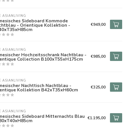
E ASIANLIVING
inesisches Sideboard Kommode
€949,00
htblau - Orientique Kollektion -
40xT35xH85cm
E ASIANLIVING
nesischer Hochzeitsschrank Nachtblau -
€985,00
ientique Collection B100xT55xH175cm
E ASIANLIVING
nesischer Nachttisch Nachtblau -
€325,00
ientique Kollektion B42xT35xH60cm
E ASIANLIVING
nesisches Sideboard Mitternachts Blau
€1.195,00
80xT40xH85cm