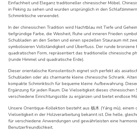
Einfachheit und Eleganz traditioneller
chinesischer Möbel
. Chines
in Peking zu sehen und wurden ursprünglich in den Schlafzimmer
Schminktische verwendet.
In der chinesischen Tradition wird Nachtblau mit Tiefe und Geheimni
tiefgründige Farbe, die Weisheit, Ruhe und inneren Frieden symbol
Schubladen an den Seiten und einen speziellen Stauraum mit zwei 
symbolisieren Vollständigkeit und Überfluss. Der runde bronzene H
quadratischen Form, repräsentiert das traditionelle chinesische 
(runde Himmel und quadratische Erde).
Dieser
orientalische Konsolentisch
eignet sich perfekt als
asiatisc
Schubladen oder als charmante kleine
chinesische Schrank
. Alte
kompakte
Schminktisch
für bequeme kleine Aufbewahrung. Diese
Ergänzung für jeden Raum. Die Vielseitigkeit dieses
chinesischen 
verschiedene Einrichtungsstile zu ergänzen und bietet endlose Mög
Unsere Orientique-Kollektion besteht aus 杨木 (Yáng mù), einem ch
Vielseitigkeit in der Holzverarbeitung bekannt ist. Die helle, gle
für verschiedene Anwendungen und gewährleisten eine harmonis
Benutzerfreundlichkeit.