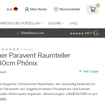
0
Mein Konto
Wunschzettel
EUR
HINESISCHES PORZELLAN
GALERIE
SALE
Betaalbare Luxe
4.8
/5
0 reviews
her Paravent Raumteiler
0cm Phönix
Auf Lager
 MwSt.
 eleganter Chinesischer Raumteiler, der zweiseitig bedruckt ist.
en Paravents aus Segeltuch bieten Privatsphäre und können
til jedes Wohnraums ergänzen. Abmessungen: L40xB3xH180 cm pro
mehr
.