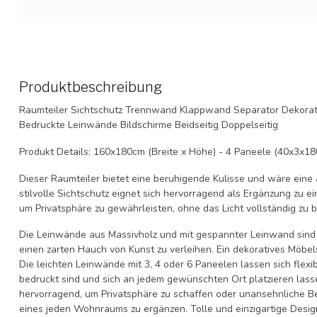
Produktbeschreibung
Raumteiler Sichtschutz Trennwand Klappwand Separator Dekora
Bedruckte Leinwände Bildschirme Beidseitig Doppelseitig
Produkt Details: 160x180cm (Breite x Höhe) - 4 Paneele (40x3x18
Dieser Raumteiler bietet eine beruhigende Kulisse und wäre eine
stilvolle Sichtschutz eignet sich hervorragend als Ergänzung zu
um Privatsphäre zu gewährleisten, ohne das Licht vollständig zu b
Die Leinwände aus Massivholz und mit gespannter Leinwand sind ei
einen zarten Hauch von Kunst zu verleihen. Ein dekoratives Möbel
Die leichten Leinwände mit 3, 4 oder 6 Paneelen lassen sich flexibe
bedruckt sind und sich an jedem gewünschten Ort platzieren lass
hervorragend, um Privatsphäre zu schaffen oder unansehnliche Ber
eines jeden Wohnraums zu ergänzen. Tolle und einzigartige Design