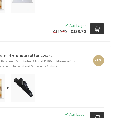
Auf Lager
€139,70
€149,70
erm 4 + onderzetter zwart
-7%
r Paravent Raumteiler B160xH180cm Phönix
+
5 x
aravent Halter Ständ Schwarz - 1 Stück
+
Auf Lager