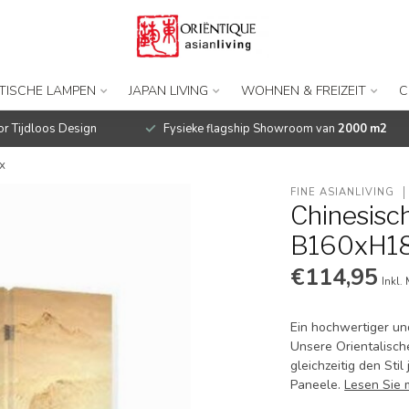
TISCHE LAMPEN
JAPAN LIVING
WOHNEN & FREIZEIT
C
r Tijdloos Design
Fysieke flagship Showroom van
2000 m2
x
FINE ASIANLIVING
Chinesisc
B160xH18
€114,95
Inkl.
Ein hochwertiger und
Unsere Orientalisch
gleichzeitig den S
Paneele.
Lesen Sie 