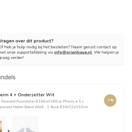
Vragen over dit product?
Of heb je hulp nodig bij het bestellen? Neem gerust contact op
met onze supportafdeling via
info@orientique.nl
. We helpen je
graag verder!
undels
erm 4 + Onderzetter Wit
-7%
r Paravent Raumteiler B160xH180cm Phönix
+
5 x
Paravent Halter Ständ Weiß - 1 Stück B30xT2xH10cm
+