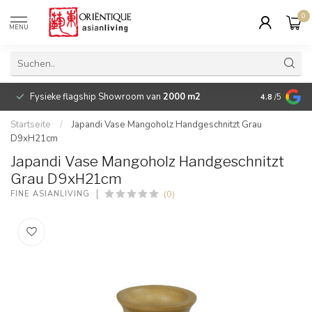
0
MENU
Fysieke flagship Showroom van
2000 m2
Betaalbare 
4.8
/5
Startseite
/
Japandi Vase Mangoholz Handgeschnitzt Grau
D9xH21cm
Japandi Vase Mangoholz Handgeschnitzt
Grau D9xH21cm
(0)
FINE ASIANLIVING