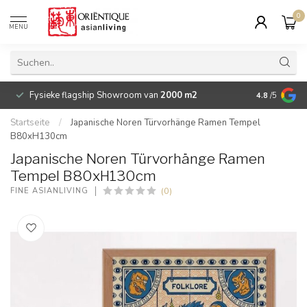
0
MENU
Fysieke flagship Showroom van
2000 m2
Betaalbare 
4.8
/5
Startseite
/
Japanische Noren Türvorhänge Ramen Tempel
B80xH130cm
Japanische Noren Türvorhänge Ramen
Tempel B80xH130cm
(0)
FINE ASIANLIVING