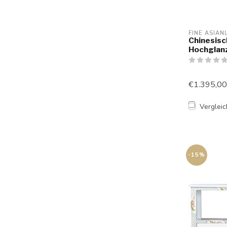
FINE ASIAN
Chinesis
Hochgla
€1.395,00
Verglei
-15%