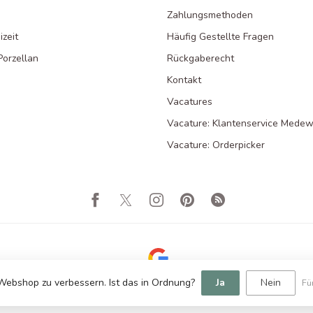
Zahlungsmethoden
zeit
Häufig Gestellte Fragen
Porzellan
Rückgaberecht
Kontakt
Vacatures
Vacature: Klantenservice Medew
Vacature: Orderpicker
Webshop zu verbessern. Ist das in Ordnung?
Ja
Nein
Fü
© Copyright 2026 Orientique - Asianliving