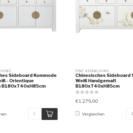
LIVING
FINE ASIANLIVING
ches Sideboard Kommode
Chinesisches Sideboard
ß - Orientique
Weiß Handgemalt
on B180xT40xH85cm
B180xT40xH85cm
€1.275,00
chen
Vergleichen