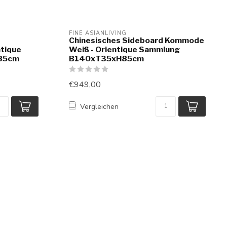
FINE ASIANLIVING
Chinesisches Sideboard Kommode
ntique
Weiß - Orientique Sammlung
85cm
B140xT35xH85cm
€949,00
Vergleichen