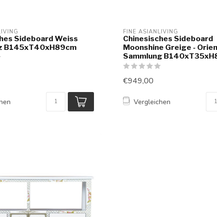
LIVING
FINE ASIANLIVING
ches Sideboard Weiss
Chinesisches Sideboard
nz B145xT40xH89cm
Moonshine Greige - Orie
Sammlung B140xT35xH
€949,00
chen
Vergleichen