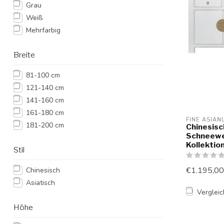
Grau
Weiß
Mehrfarbig
Breite
81-100 cm
121-140 cm
141-160 cm
161-180 cm
FINE ASIAN
181-200 cm
Chinesis
Schneewei
Kollekti
Stil
€1.195,00
Chinesisch
Asiatisch
Verglei
Höhe