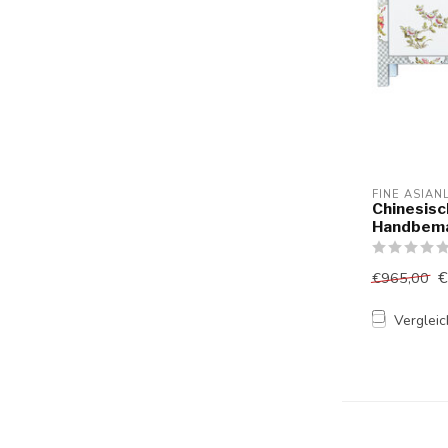
FINE ASIAN
Chinesis
Handbem
€
€965,00
Verglei