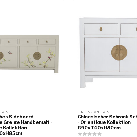
LIVING
FINE ASIANLIVING
ches Sideboard
Chinesischer Schrank S
e Greige Handbemalt -
- Orientique Kollektion
e Kollektion
B90xT40xH80cm
0xH85cm