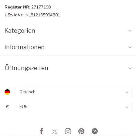
Register NR:
27177198
USt-IdNr.:
NL812135994B01
Kategorien
Informationen
Öffnungszeiten
€