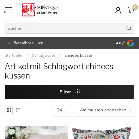
0
MENU
Betaalbare Luxe
4.8
/5
Startseite
/
Schlagworte
/
chinees kussen
Artikel mit Schlagwort chinees
kussen
Filter