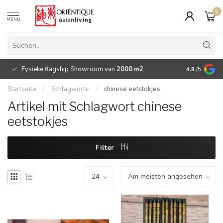
0
MENU
Fysieke flagship Showroom van
2000 m2
Betaalbare 
4.8
/5
Startseite
/
Schlagworte
/
chinese eetstokjes
Artikel mit Schlagwort chinese
eetstokjes
Filter