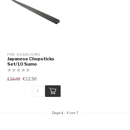
FINE ASIANLIVING
Japanese Chopsticks
Set/10 Sumo
€12,50
€25,00
Zeige
1
-
7
von 7