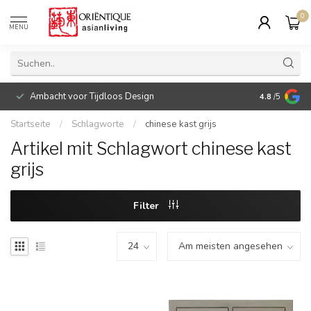
0
MENU
Ambacht voor Tijdloos Design
Fysieke fl
4.8
/5
Startseite
/
Schlagworte
/
chinese kast grijs
Artikel mit Schlagwort chinese kast
grijs
Filter