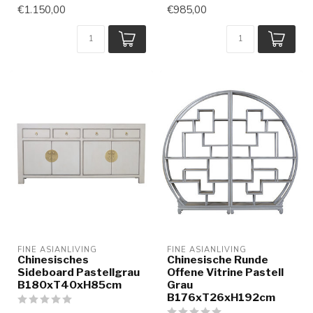
€1.150,00
€985,00
FINE ASIANLIVING
FINE ASIANLIVING
Chinesisches
Chinesische Runde
Sideboard Pastellgrau
Offene Vitrine Pastell
B180xT40xH85cm
Grau
B176xT26xH192cm