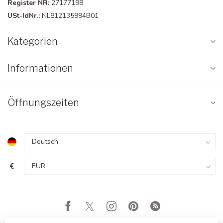
Register NR:
27177198
USt-IdNr.:
NL812135994B01
Kategorien
Informationen
Öffnungszeiten
€