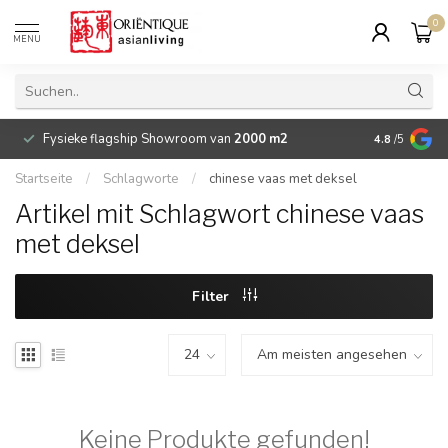
0
MENU
Fysieke flagship Showroom van
2000 m2
Betaalbare 
4.8
/5
Startseite
/
Schlagworte
/
chinese vaas met deksel
Artikel mit Schlagwort chinese vaas
met deksel
Filter
Keine Produkte gefunden!