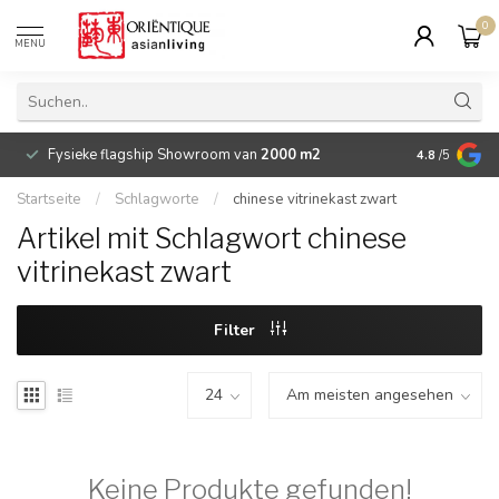
0
MENU
Fysieke flagship Showroom van
2000 m2
Betaalbare 
4.8
/5
Startseite
/
Schlagworte
/
chinese vitrinekast zwart
Artikel mit Schlagwort chinese
vitrinekast zwart
Filter
Keine Produkte gefunden!