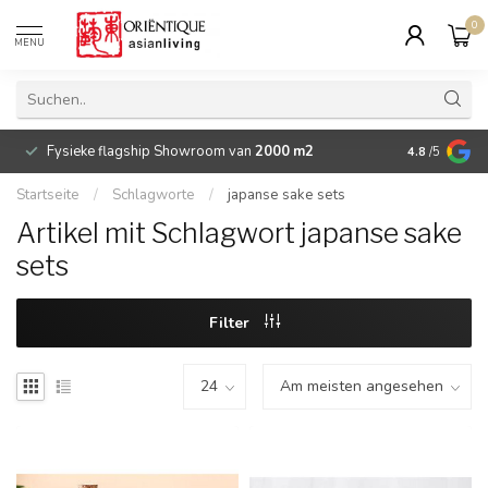
0
MENU
Fysieke flagship Showroom van
2000 m2
Betaalbare 
4.8
/5
Startseite
/
Schlagworte
/
japanse sake sets
Artikel mit Schlagwort japanse sake
sets
Filter