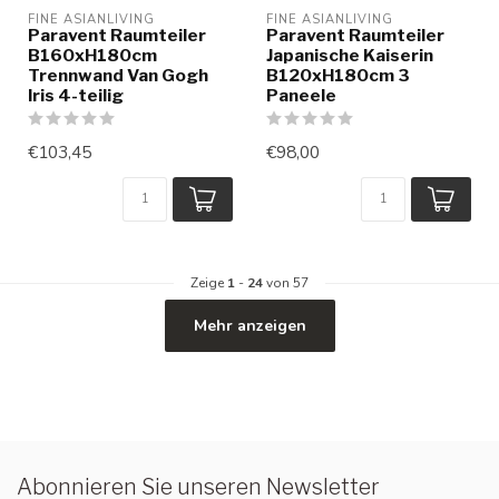
FINE ASIANLIVING
FINE ASIANLIVING
Paravent Raumteiler
Paravent Raumteiler
B160xH180cm
Japanische Kaiserin
Trennwand Van Gogh
B120xH180cm 3
Iris 4-teilig
Paneele
€103,45
€98,00
Zeige
1
-
24
von 57
Mehr anzeigen
Abonnieren Sie unseren Newsletter