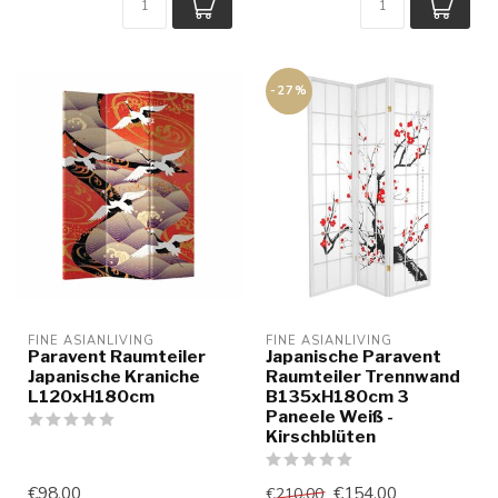
-27%
FINE ASIANLIVING
FINE ASIANLIVING
Paravent Raumteiler
Japanische Paravent
Japanische Kraniche
Raumteiler Trennwand
L120xH180cm
B135xH180cm 3
Paneele Weiß -
Kirschblüten
€98,00
€154,00
€210,00