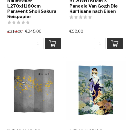
Raumteiler
B120xH180cm 3
L270xH180cm
Paneele Van Gogh Die
Paravent Shoji Sakura
Kurtisane nach Eisen
Reispapier
€245,00
€98,00
€318,00