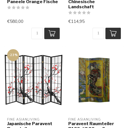
Paneele Orange Fische
Chinesische
Landschaft
€580,00
€114,95
-23%
FINE ASIANLIVING
FINE ASIANLIVING
Japanische Paravent
Paravent Raumteiler