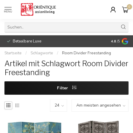
0
MENU
Betaalbare Luxe
4.8
/5
Startseite
/
Schlagworte
/
Room Divider Freestanding
Artikel mit Schlagwort Room Divider
Freestanding
Filter