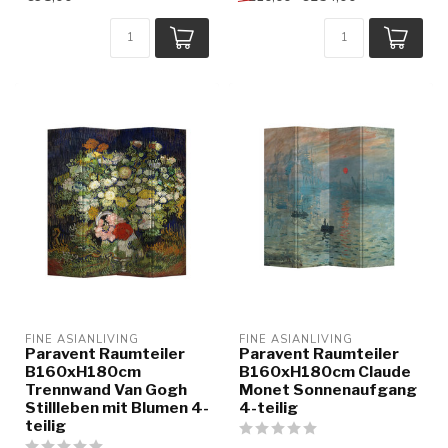
FINE ASIANLIVING
FINE ASIANLIVING
Paravent Raumteiler
Paravent Raumteiler
B160xH180cm
B160xH180cm Claude
Trennwand Van Gogh
Monet Sonnenaufgang
Stillleben mit Blumen 4-
4-teilig
teilig