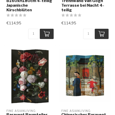
B160xH180cm 4-teilig
Trennwand Van Gogh
Japanische
Terrasse bei Nacht 4-
Kirschblüten
teilig
€114,95
€114,95
FINE ASIANLIVING
FINE ASIANLIVING
Paravent Raumteiler
Chinesischer Paravent