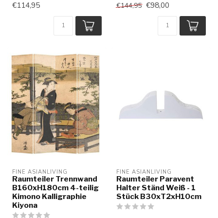
€114,95
€98,00
€144,95
FINE ASIANLIVING
FINE ASIANLIVING
Raumteiler Trennwand
Raumteiler Paravent
B160xH180cm 4-teilig
Halter Ständ Weiß - 1
Kimono Kalligraphie
Stück B30xT2xH10cm
Kiyona