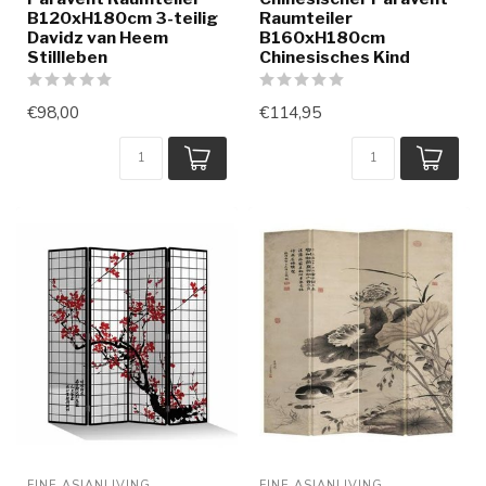
B120xH180cm 3-teilig
Raumteiler
Davidz van Heem
B160xH180cm
Stillleben
Chinesisches Kind
€98,00
€114,95
FINE ASIANLIVING
FINE ASIANLIVING