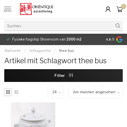
0
MENU
Fysieke flagship Showroom van
2000 m2
Betaalbare 
4.8
/5
Startseite
/
Schlagworte
/
thee bus
Artikel mit Schlagwort thee bus
Filter