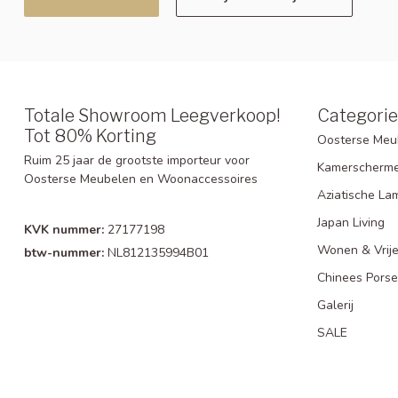
Totale Showroom Leegverkoop!
Categori
Tot 80% Korting
Oosterse Meu
Ruim 25 jaar de grootste importeur voor
Kamerscherm
Oosterse Meubelen en Woonaccessoires
Aziatische La
Japan Living
KVK nummer:
27177198
Wonen & Vrije
btw-nummer:
NL812135994B01
Chinees Porse
Galerij
SALE