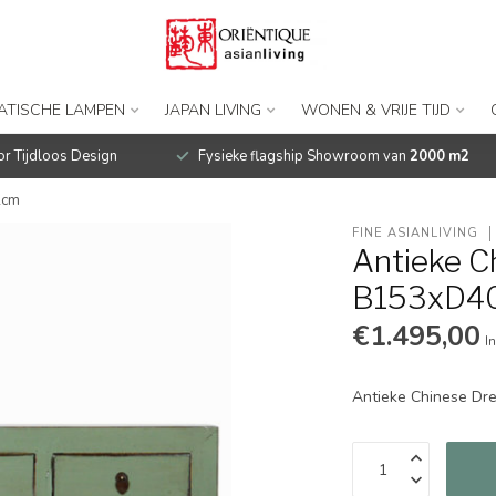
IATISCHE LAMPEN
JAPAN LIVING
WONEN & VRIJE TIJD
r Tijdloos Design
Fysieke flagship Showroom van
2000 m2
2cm
FINE ASIANLIVING
Antieke C
B153xD4
€1.495,00
In
Antieke Chinese Dr