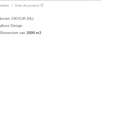
lijken
Deel dit product
boven 150 EUR (NL)
jdloos Design
ip Showroom van
2000 m2