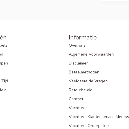
eën
Informatie
bels
Over ons
en
Algemene Voorwaarden
mpen
Disclaimer
Betaalmethoden
 Tijd
Veelgestelde Vragen
lein
Retourbeleid
Contact
Vacatures
Vacature: Klantenservice Medew
Vacature: Orderpicker