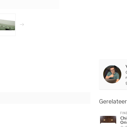
Gerelatee
FIN
Chi
Or