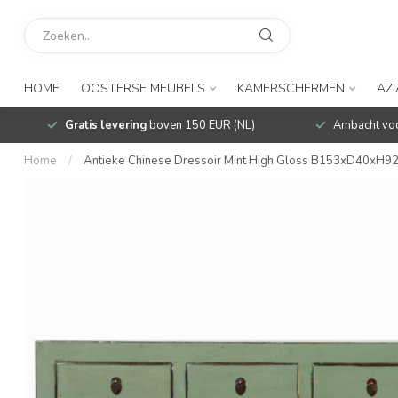
HOME
OOSTERSE MEUBELS
KAMERSCHERMEN
AZ
Gratis levering
boven 150 EUR (NL)
Ambacht voo
Home
/
Antieke Chinese Dressoir Mint High Gloss B153xD40xH9