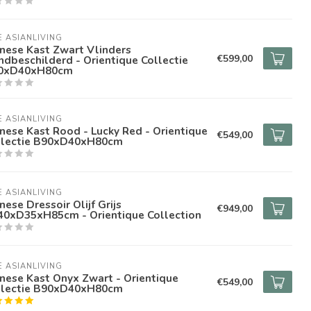
E ASIANLIVING
nese Kast Zwart Vlinders
€599,00
dbeschilderd - Orientique Collectie
0xD40xH80cm
E ASIANLIVING
nese Kast Rood - Lucky Red - Orientique
€549,00
llectie B90xD40xH80cm
E ASIANLIVING
nese Dressoir Olijf Grijs
€949,00
40xD35xH85cm - Orientique Collection
E ASIANLIVING
nese Kast Onyx Zwart - Orientique
€549,00
llectie B90xD40xH80cm