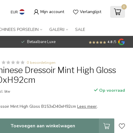
0
Mijn account
Verlanglijst
EUR
CHINEES PORSELEIN
GALERIJ
SALE
Betaalbare Luxe
4.8
/5
0 beoordelingen
hinese Dressoir Mint High Gloss
0xH92cm
Op voorraad
cl. btw
essoir Mint High Gloss B153xD40xH92cm
Lees meer
.
Toevoegen aan winkelwagen