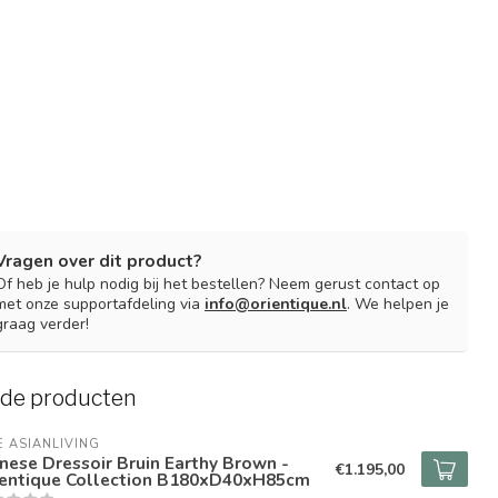
Vragen over dit product?
Of heb je hulp nodig bij het bestellen? Neem gerust contact op
met onze supportafdeling via
info@orientique.nl
. We helpen je
graag verder!
rde producten
E ASIANLIVING
nese Dressoir Bruin Earthy Brown -
€1.195,00
ientique Collection B180xD40xH85cm