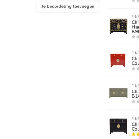
Je beoordeling toevoegen
FIN
Chi
Han
B9
FIN
Chi
Co
FIN
Chi
B1
FIN
Chi
Co