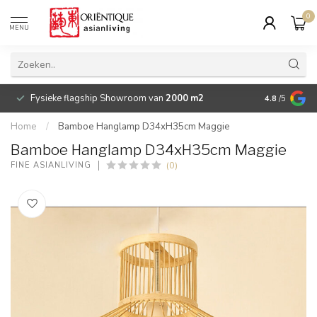
0
MENU
Fysieke flagship Showroom van
2000 m2
Betaalbare 
4.8
/5
Home
/
Bamboe Hanglamp D34xH35cm Maggie
Bamboe Hanglamp D34xH35cm Maggie
(0)
FINE ASIANLIVING