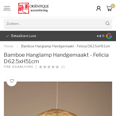
0
MENU
Betaalbare Luxe
4.8
/5
Home
/
Bamboe Hanglamp Handgemaakt - Felicia D62.5xH51cm
Bamboe Hanglamp Handgemaakt - Felicia
D62.5xH51cm
(0)
FINE ASIANLIVING