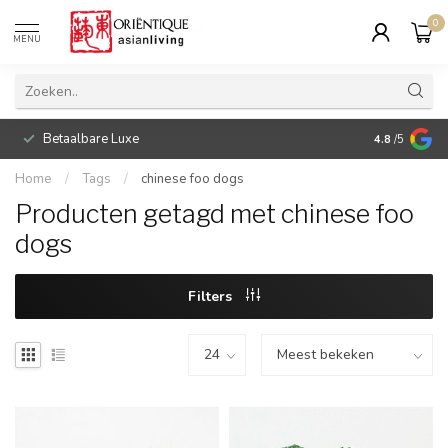
0
MENU
Betaalbare Luxe
4.8
/5
Home
/
Tags
/
chinese foo dogs
Producten getagd met chinese foo
dogs
Filters