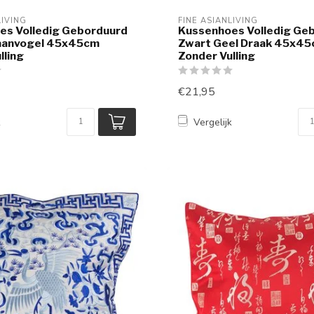
LIVING
FINE ASIANLIVING
es Volledig Geborduurd
Kussenhoes Volledig Ge
aanvogel 45x45cm
Zwart Geel Draak 45x4
lling
Zonder Vulling
€21,95
k
Vergelijk