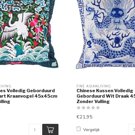
LIVING
FINE ASIANLIVING
es Volledig Geborduurd
Chinese Kussen Volledig
art Kraanvogel 45x45cm
Geborduurd Wit Draak 
lling
Zonder Vulling
€21,95
k
Vergelijk