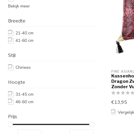
Bekijk meer
Breedte
21-40 cm
41-60 cm
Stijl
Chinees
FINE ASIAN
Kussenho
Dragon Z
Hoogte
Zonder Vu
31-45 cm
46-60 cm
€13,95
Vergelij
Prijs