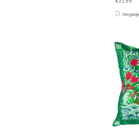
€21,95
Vergelij