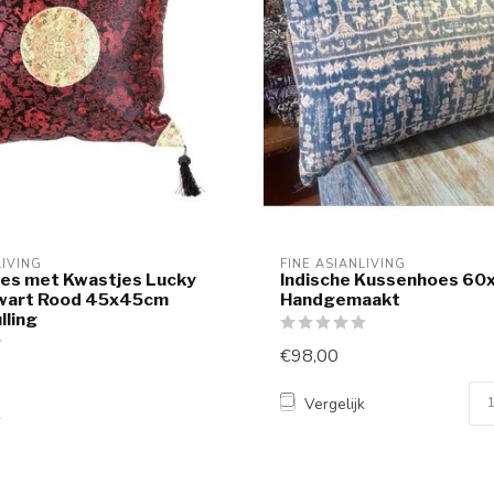
LIVING
FINE ASIANLIVING
es met Kwastjes Lucky
Indische Kussenhoes 6
wart Rood 45x45cm
Handgemaakt
lling
€98,00
Vergelijk
k