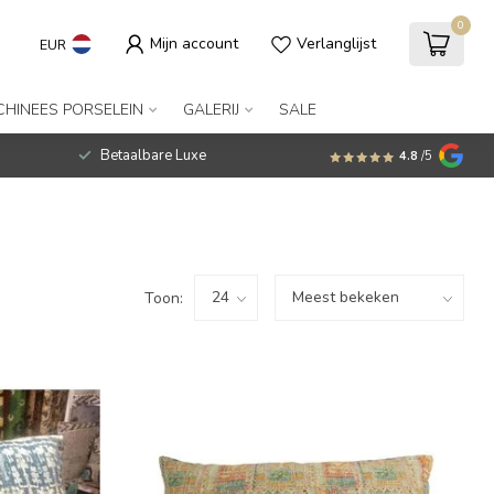
0
Mijn account
Verlanglijst
EUR
CHINEES PORSELEIN
GALERIJ
SALE
Betaalbare Luxe
4.8
/5
Toon: