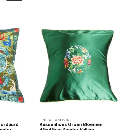
FINE ASIANLIVING
borduurd
Kussenhoes Groen Bloemen
onder
45x45cm Zonder Vulling