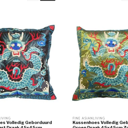
LIVING
FINE ASIANLIVING
es Volledig Geborduurd
Kussenhoes Volledig Ge
art Draak 45x45cm
Groen Draak 45x45cm Z