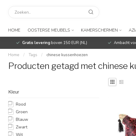
HOME
OOSTERSE MEUBELS
KAMERSCHERMEN
AZ
Gratis levering
boven 150 EUR (NL)
Ambacht voo
Home
/
Tags
/
chinese kussenhoezen
Producten getagd met chinese 
Kleur
Rood
Groen
Blauw
Zwart
Wit