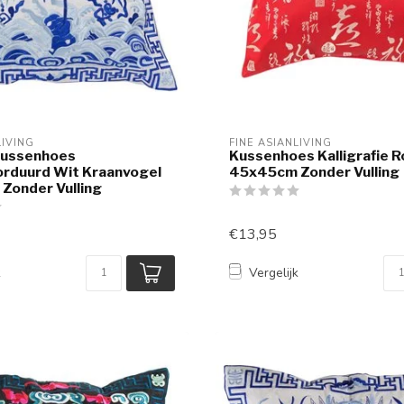
LIVING
FINE ASIANLIVING
Kussenhoes
Kussenhoes Kalligrafie 
rduurd Wit Kraanvogel
45x45cm Zonder Vulling
Zonder Vulling
€13,95
k
Vergelijk