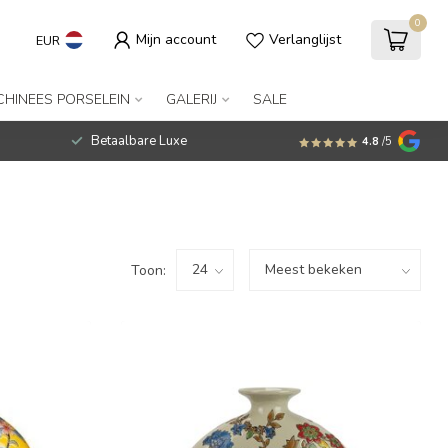
0
Mijn account
Verlanglijst
EUR
CHINEES PORSELEIN
GALERIJ
SALE
Betaalbare Luxe
4.8
/5
Toon: