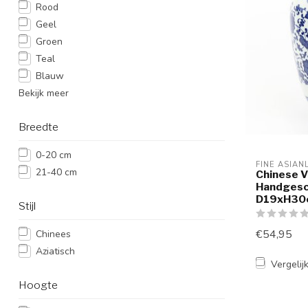
Rood
Geel
Groen
Teal
Blauw
Bekijk meer
Breedte
0-20 cm
FINE ASIAN
21-40 cm
Chinese V
Handgesc
D19xH30
Stijl
€54,95
Chinees
Aziatisch
Vergelij
Hoogte