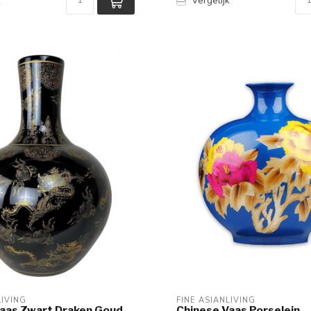
k
Vergelijk
LIVING
FINE ASIANLIVING
aas Zwart Draken Goud
Chinese Vaas Porselein