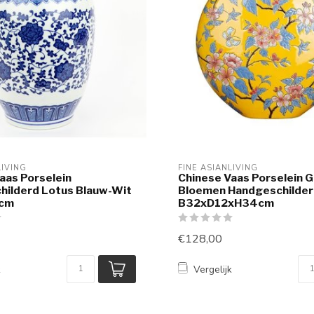
LIVING
FINE ASIANLIVING
aas Porselein
Chinese Vaas Porselein G
hilderd Lotus Blauw-Wit
Bloemen Handgeschilde
cm
B32xD12xH34cm
€128,00
k
Vergelijk