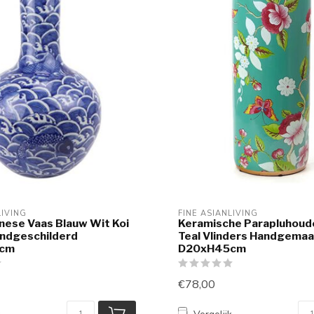
LIVING
FINE ASIANLIVING
nese Vaas Blauw Wit Koi
Keramische Parapluhoud
andgeschilderd
Teal Vlinders Handgemaa
cm
D20xH45cm
€78,00