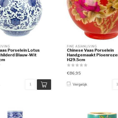
LIVING
FINE ASIANLIVING
aas Porselein Lotus
Chinese Vaas Porselein
hilderd Blauw-Wit
Handgemaakt Pioenroze
cm
H29.5cm
€86,95
k
Vergelijk