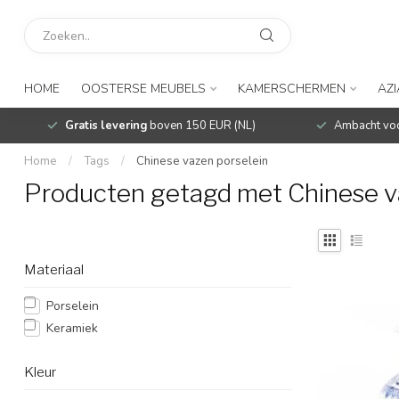
HOME
OOSTERSE MEUBELS
KAMERSCHERMEN
AZ
Gratis levering
boven 150 EUR (NL)
Ambacht voo
Home
/
Tags
/
Chinese vazen porselein
Producten getagd met Chinese v
Materiaal
Porselein
Keramiek
Kleur