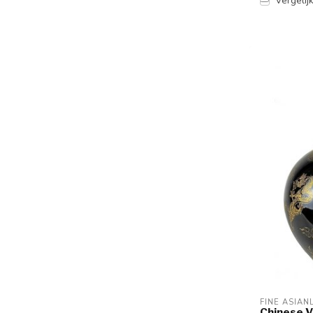
Vergelij
FINE ASIAN
Chinese V