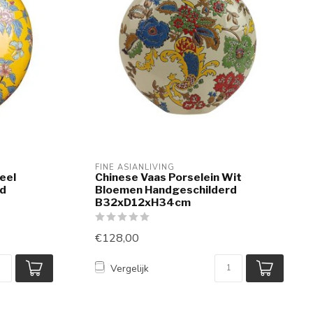
FINE ASIANLIVING
eel
Chinese Vaas Porselein Wit
rd
Bloemen Handgeschilderd
B32xD12xH34cm
€128,00
Vergelijk