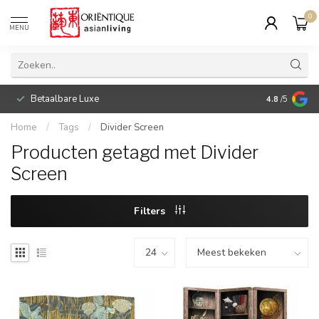
0
MENU
Betaalbare Luxe
4.8
/5
Home
/
Tags
/
Divider Screen
Producten getagd met Divider
Screen
Filters