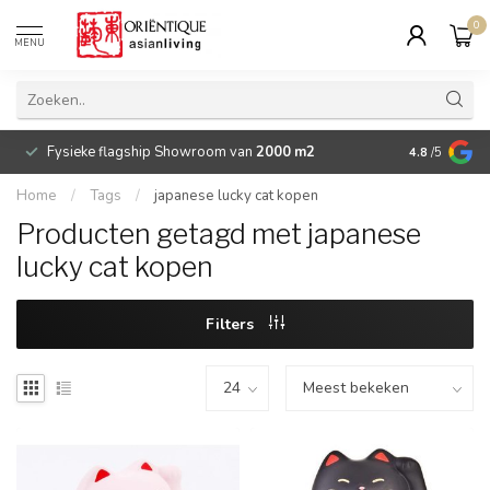
0
MENU
Fysieke flagship Showroom van
2000 m2
Betaalbare 
4.8
/5
Home
/
Tags
/
japanese lucky cat kopen
Producten getagd met japanese
lucky cat kopen
Filters