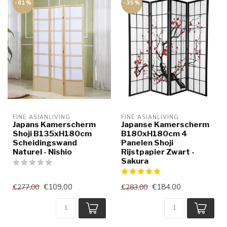
-61%
-35%
FINE ASIANLIVING
FINE ASIANLIVING
Japans Kamerscherm
Japanse Kamerscherm
Shoji B135xH180cm
B180xH180cm 4
Scheidingswand
Panelen Shoji
Naturel - Nishio
Rijstpapier Zwart -
Sakura
€109,00
€184,00
€277,00
€283,00