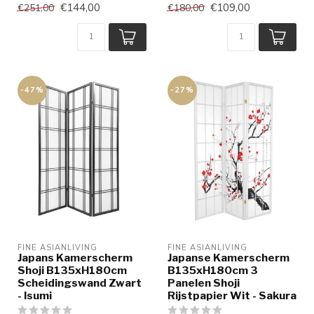
€144,00
€109,00
€251,00
€180,00
-47%
-27%
FINE ASIANLIVING
FINE ASIANLIVING
Japans Kamerscherm
Japanse Kamerscherm
Shoji B135xH180cm
B135xH180cm 3
Scheidingswand Zwart
Panelen Shoji
- Isumi
Rijstpapier Wit - Sakura