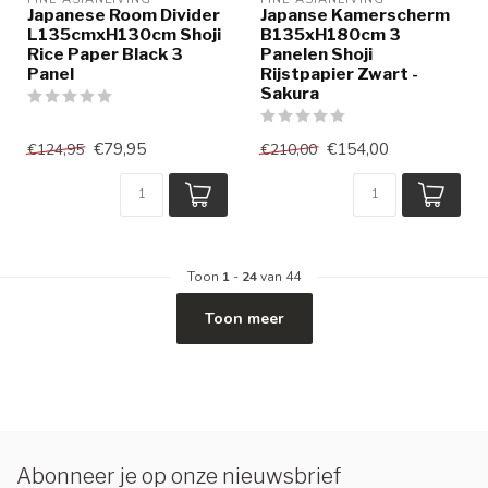
Japanese Room Divider
Japanse Kamerscherm
L135cmxH130cm Shoji
B135xH180cm 3
Rice Paper Black 3
Panelen Shoji
Panel
Rijstpapier Zwart -
Sakura
€79,95
€154,00
€124,95
€210,00
Toon
1
-
24
van 44
Toon meer
Abonneer je op onze nieuwsbrief