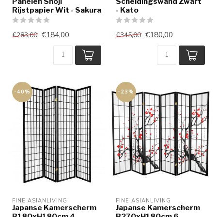
Panelen Shoji
Scheidingswand Zwart
Rijstpapier Wit - Sakura
- Kato
€184,00
€180,00
€283,00
€345,00
-40%
-23%
FINE ASIANLIVING
FINE ASIANLIVING
Japanse Kamerscherm
Japanse Kamerscherm
B180xH180cm 4
B270xH180cm 6