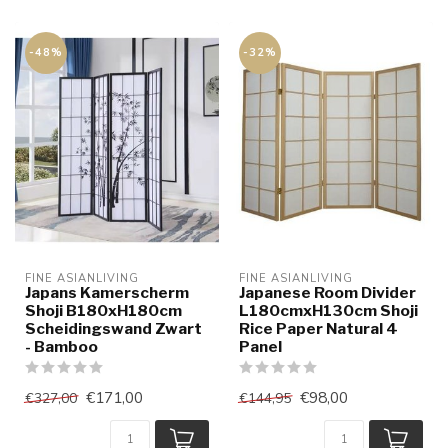
-48%
-32%
FINE ASIANLIVING
FINE ASIANLIVING
Japans Kamerscherm
Japanese Room Divider
Shoji B180xH180cm
L180cmxH130cm Shoji
Scheidingswand Zwart
Rice Paper Natural 4
- Bamboo
Panel
€171,00
€98,00
€327,00
€144,95