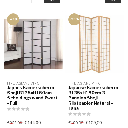
-43%
-39%
FINE ASIANLIVING
FINE ASIANLIVING
Japans Kamerscherm
Japanse Kamerscherm
Shoji B135xH180cm
B135xH180cm 3
Scheidingswand Zwart
Panelen Shoji
- Fuji
Rijstpapier Naturel -
Tana
€144,00
€109,00
€253,00
€180,00