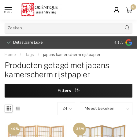
0
MENU
Betaalbare Luxe
4.8
/5
Home
/
Tags
/
japans kamerscherm rijstpapier
Producten getagd met japans
kamerscherm rijstpapier
Filters
-40%
-35%