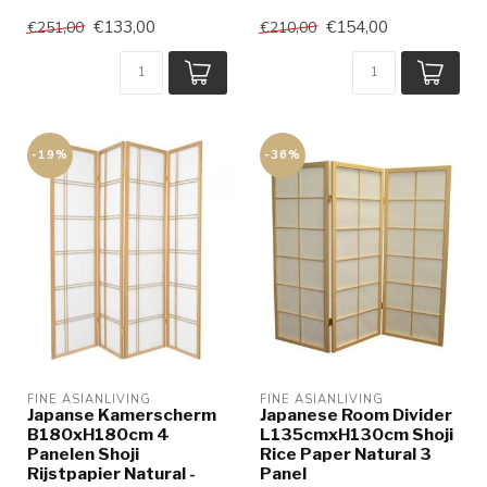
€133,00
€154,00
€251,00
€210,00
-19%
-36%
FINE ASIANLIVING
FINE ASIANLIVING
Japanse Kamerscherm
Japanese Room Divider
B180xH180cm 4
L135cmxH130cm Shoji
Panelen Shoji
Rice Paper Natural 3
Rijstpapier Natural -
Panel