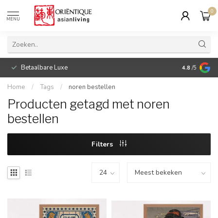
0
MENU
Betaalbare Luxe
4.8
/5
Home
/
Tags
/
noren bestellen
Producten getagd met noren
bestellen
Filters