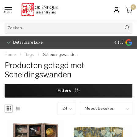
0
MENU
Betaalbare Luxe
4.8
/5
Home
/
Tags
/
Scheidingswanden
Producten getagd met
Scheidingswanden
Filters