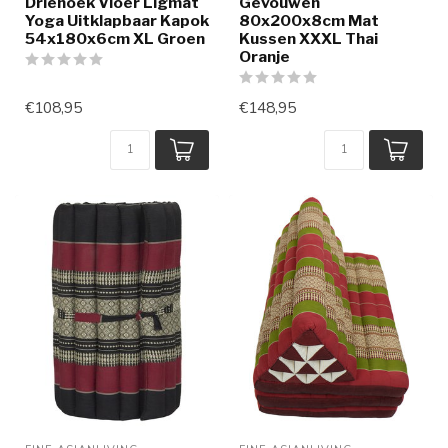
Driehoek Vloer Ligmat
Gevouwen
Yoga Uitklapbaar Kapok
80x200x8cm Mat
54x180x6cm XL Groen
Kussen XXXL Thai
Oranje
€108,95
€148,95