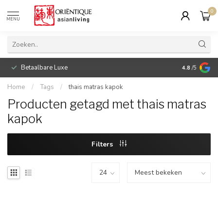
0
MENU
Betaalbare Luxe
4.8
/5
Home
/
Tags
/
thais matras kapok
Producten getagd met thais matras
kapok
Filters