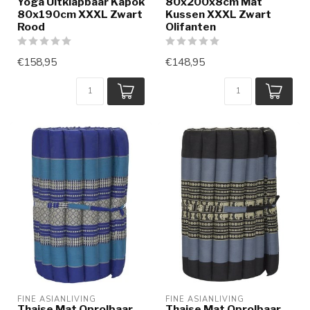
Yoga Uitklapbaar Kapok
80x200x8cm Mat
80x190cm XXXL Zwart
Kussen XXXL Zwart
Rood
Olifanten
€158,95
€148,95
FINE ASIANLIVING
FINE ASIANLIVING
Thaise Mat Oprolbaar
Thaise Mat Oprolbaar