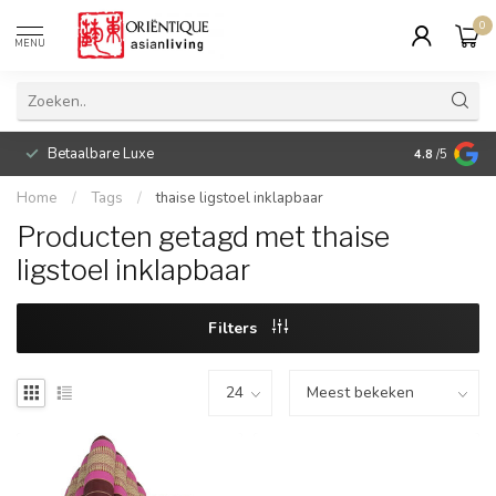
0
MENU
Betaalbare Luxe
4.8
/5
Home
/
Tags
/
thaise ligstoel inklapbaar
Producten getagd met thaise
ligstoel inklapbaar
Filters