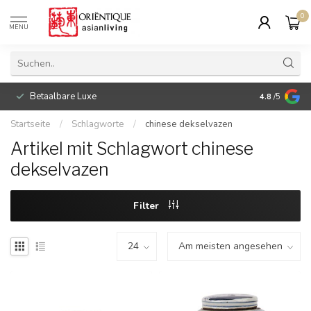
0
MENU
Betaalbare Luxe
4.8
/5
Startseite
/
Schlagworte
/
chinese dekselvazen
Artikel mit Schlagwort chinese
dekselvazen
Filter