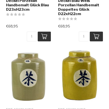
Deckel Porzellan
Deckel Blau Weiß
Handbemalt Glück Blau
Porzellan Handbemalt
D23xH23cm
Doppeltes Glück
D22xH22cm
€68,95
€68,95