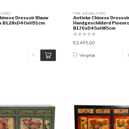
LIVING
FINE ASIANLIVING
hinese Dressoir Blauw
Antieke Chinese Dressoir
ss B128xD40xH91cm
Handgeschilderd Pioenr
B176xD45xH85cm
€2.495,00
k
Vergelijk