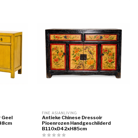
FINE ASIANLIVING
r Geel
Antieke Chinese Dressoir
H88cm
Pioenrozen Handgeschilderd
B110xD42xH85cm