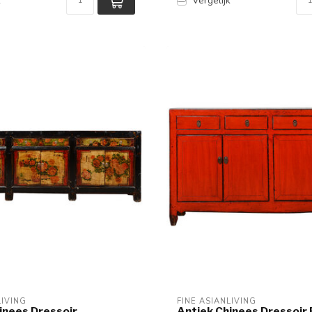
k
Vergelijk
LIVING
FINE ASIANLIVING
inees Dressoir
Antiek Chinees Dressoir