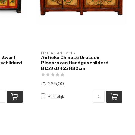
FINE ASIANLIVING
r Zwart
Antieke Chinese Dressoir
schilderd
Pioenrozen Handgeschilderd
B159xD42xH82cm
€2.395,00
Vergelijk