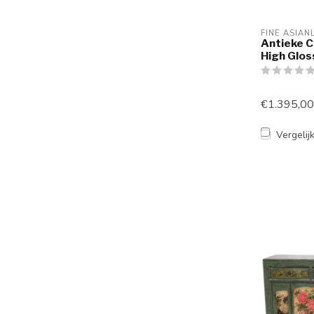
FINE ASIAN
Antieke C
High Glo
€1.395,00
Vergelij