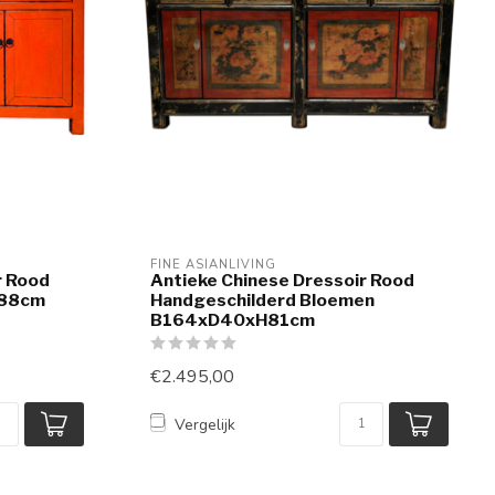
FINE ASIANLIVING
r Rood
Antieke Chinese Dressoir Rood
H88cm
Handgeschilderd Bloemen
B164xD40xH81cm
€2.495,00
Vergelijk