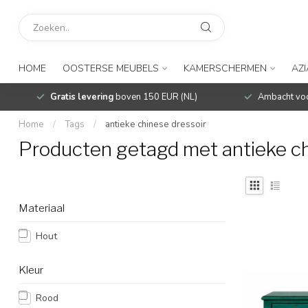
HOME
OOSTERSE MEUBELS
KAMERSCHERMEN
AZ
Gratis levering
boven 150 EUR (NL)
Ambacht voo
Home
/
Tags
/
antieke chinese dressoir
Producten getagd met antieke ch
Materiaal
Hout
Kleur
Rood