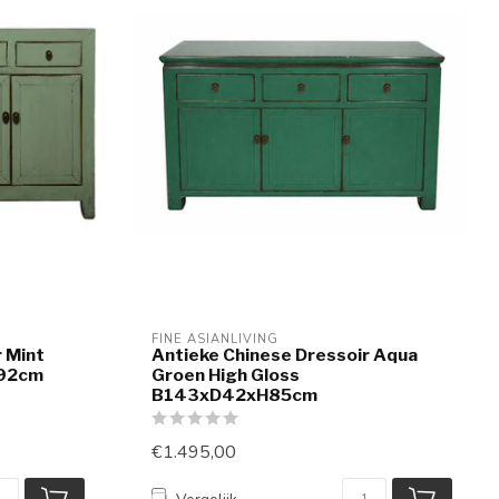
FINE ASIANLIVING
 Mint
Antieke Chinese Dressoir Aqua
H92cm
Groen High Gloss
B143xD42xH85cm
€1.495,00