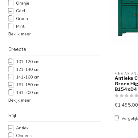
Oranje
Geel
Groen
Mint
Bekijk meer
Breedte
101-120 cm
121-140 cm
FINE ASIAN
141-160 cm
Antieke C
Groen Hig
161-180 cm
B154xD4
181-200 cm
Bekijk meer
€1.495,00
Stijl
Vergelij
Antiek
Chinees