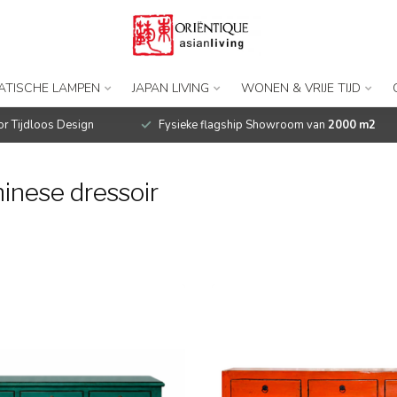
IATISCHE LAMPEN
JAPAN LIVING
WONEN & VRIJE TIJD
r Tijdloos Design
Fysieke flagship Showroom van
2000 m2
inese dressoir