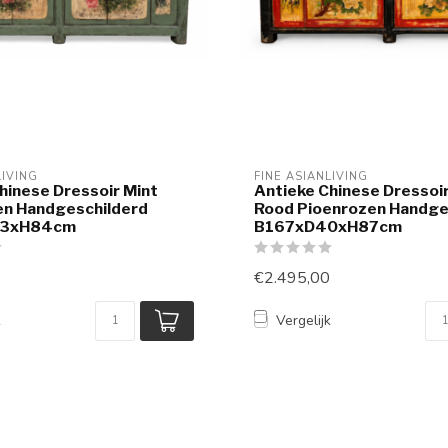
LIVING
FINE ASIANLIVING
hinese Dressoir Mint
Antieke Chinese Dressoi
en Handgeschilderd
Rood Pioenrozen Handge
3xH84cm
B167xD40xH87cm
€2.495,00
k
Vergelijk