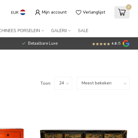
0
Mijn account
Verlanglijst
EUR
CHINEES PORSELEIN
GALERIJ
SALE
Betaalbare Luxe
4.8
/5
Toon: