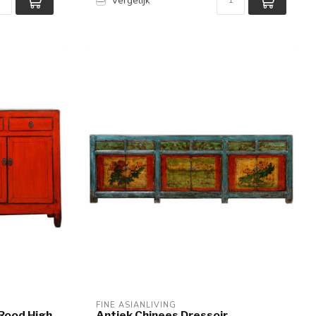
Vergelijk
FINE ASIANLIVING
 Rood High
Antiek Chinees Dressoir