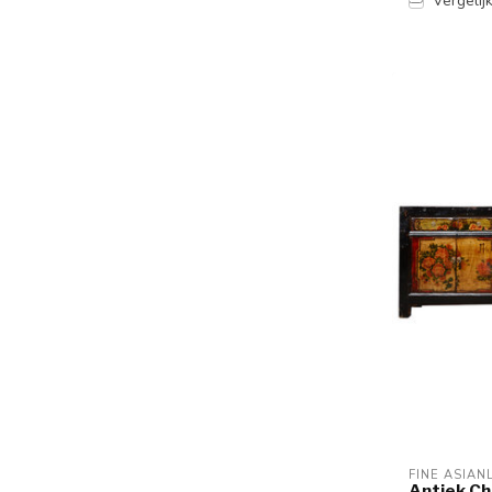
Vergelij
FINE ASIAN
Antiek Ch