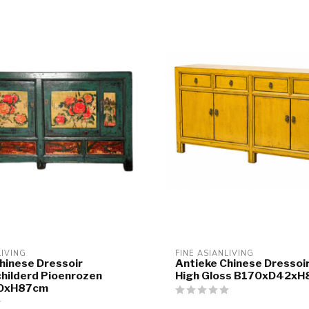
LIVING
FINE ASIANLIVING
hinese Dressoir
Antieke Chinese Dressoi
hilderd Pioenrozen
High Gloss B170xD42x
0xH87cm