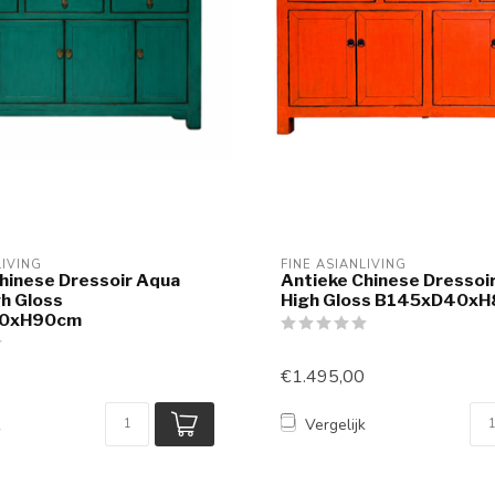
LIVING
FINE ASIANLIVING
hinese Dressoir Aqua
Antieke Chinese Dressoi
h Gloss
High Gloss B145xD40x
0xH90cm
€1.495,00
k
Vergelijk