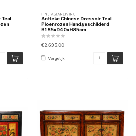
FINE ASIANLIVING
 Teal
Antieke Chinese Dressoir Teal
ozen
Pioenrozen Handgeschilderd
B185xD40xH85cm
€2.695,00
Vergelijk