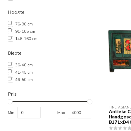
Hoogte
76-90 cm
91-105 cm
146-160 cm
Diepte
36-40 cm
41-45 cm
46-50 cm
Prijs
FINE ASIAN
Antieke C
Min
Max
Handgesc
B171xD4