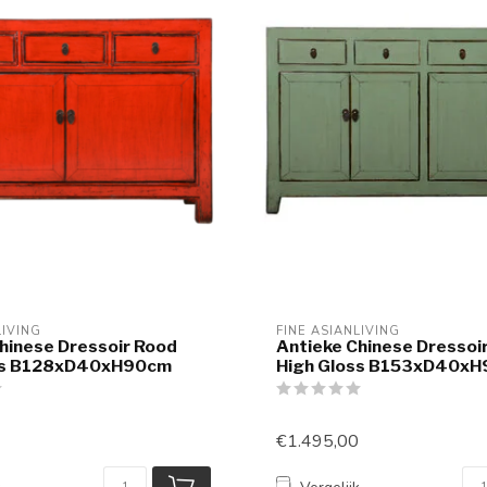
LIVING
FINE ASIANLIVING
hinese Dressoir Rood
Antieke Chinese Dressoir
ss B128xD40xH90cm
High Gloss B153xD40x
€1.495,00