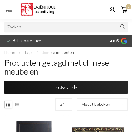
0
MENU
Betaalbare Luxe
4.8
/5
Home
/
Tags
/
chinese meubelen
Producten getagd met chinese
meubelen
Filters