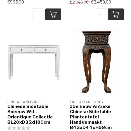
€965,00
€2.450,00
€2.955,00
FINE ASIANLIVING
FINE ASIANLIVING
Chinese Sidetable
19e Eeuw Antieke
Sneeuw Wit -
Chinese Sidetable
Orientique Collectie
Plantentafel
B120xD35xH80cm
Handgemaakt
B43xD44xH98cm