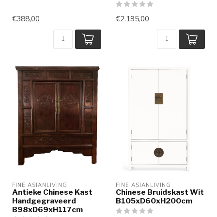
€388,00
€2.195,00
FINE ASIANLIVING
FINE ASIANLIVING
Antieke Chinese Kast
Chinese Bruidskast Wit
Handgegraveerd
B105xD60xH200cm
B98xD69xH117cm