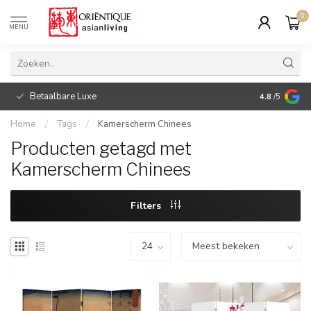
0
MENU
Betaalbare Luxe
4.8
/5
Home
/
Tags
/
Kamerscherm Chinees
Producten getagd met
Kamerscherm Chinees
Filters