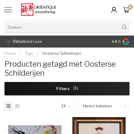
0
MENU
Betaalbare Luxe
4.8
/5
Home
/
Tags
/
Oosterse Schilderijen
Producten getagd met Oosterse
Schilderijen
Filters