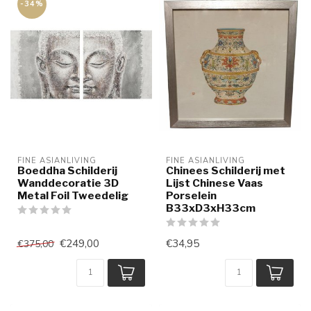
-34%
FINE ASIANLIVING
FINE ASIANLIVING
Boeddha Schilderij
Chinees Schilderij met
Wanddecoratie 3D
Lijst Chinese Vaas
Metal Foil Tweedelig
Porselein
B33xD3xH33cm
€249,00
€34,95
€375,00