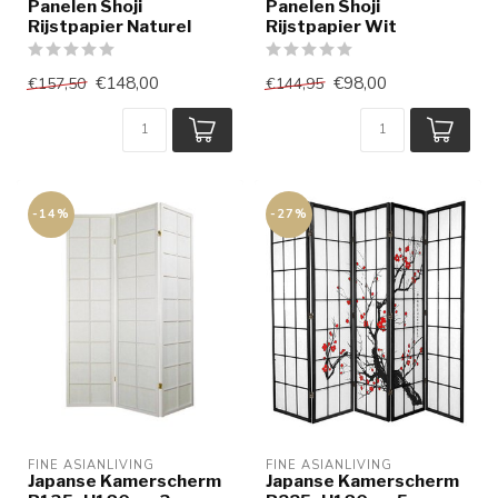
Panelen Shoji
Panelen Shoji
Rijstpapier Naturel
Rijstpapier Wit
€148,00
€98,00
€157,50
€144,95
-14%
-27%
FINE ASIANLIVING
FINE ASIANLIVING
Japanse Kamerscherm
Japanse Kamerscherm