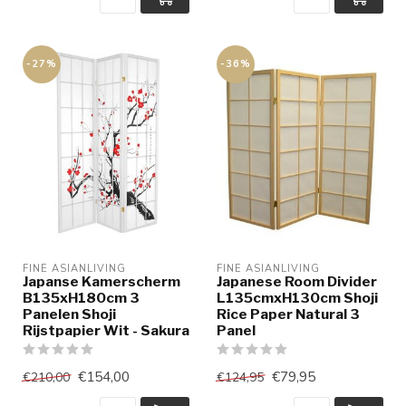
-27%
-36%
FINE ASIANLIVING
FINE ASIANLIVING
Japanse Kamerscherm
Japanese Room Divider
B135xH180cm 3
L135cmxH130cm Shoji
Panelen Shoji
Rice Paper Natural 3
Rijstpapier Wit - Sakura
Panel
€154,00
€79,95
€210,00
€124,95