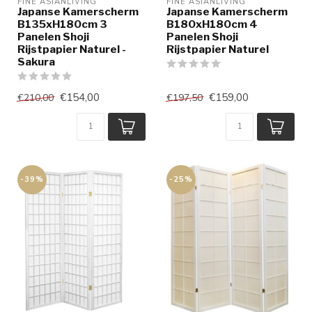
FINE ASIANLIVING
FINE ASIANLIVING
Japanse Kamerscherm
Japanse Kamerscherm
B135xH180cm 3
B180xH180cm 4
Panelen Shoji
Panelen Shoji
Rijstpapier Naturel -
Rijstpapier Naturel
Sakura
€154,00
€159,00
€210,00
€197,50
-39%
-25%