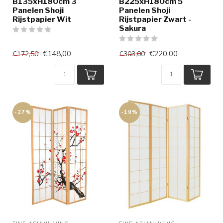
B135xH180cm 3
B225xH180cm 5
Panelen Shoji
Panelen Shoji
Rijstpapier Wit
Rijstpapier Zwart -
Sakura
€148,00
€220,00
€172,50
€303,00
-27%
-19%