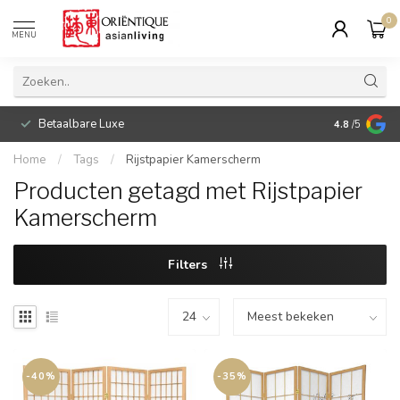
0
MENU
Betaalbare Luxe
4.8
/5
Home
/
Tags
/
Rijstpapier Kamerscherm
Producten getagd met Rijstpapier
Kamerscherm
Filters
-40%
-35%