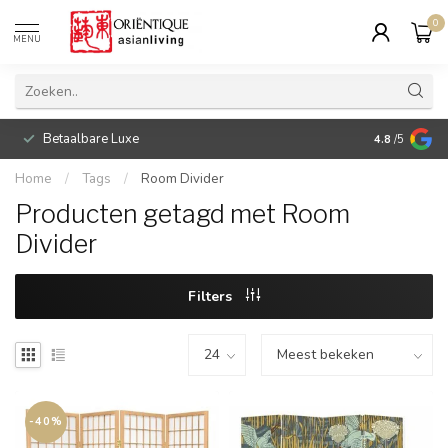
0
MENU
Betaalbare Luxe
4.8
/5
Home
/
Tags
/
Room Divider
Producten getagd met Room
Divider
Filters
-40%