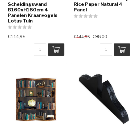
Scheidingswand
Rice Paper Natural 4
B160xH180cm 4
Panel
Panelen Kraanvogels
Lotus Tuin
€114,95
€98,00
€144,95